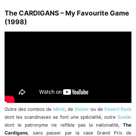
The CARDIGANS – My Favourite Game
(1998)
Outre des combos de
Metal
, de
Stoner
ou de
Desert Rock
dont les scandinaves se font une spécialité, outre
Suede
dont le patronyme ne reflète pas la nationalité,
The
Cardigans
, sans passer par la case Grand Prix de