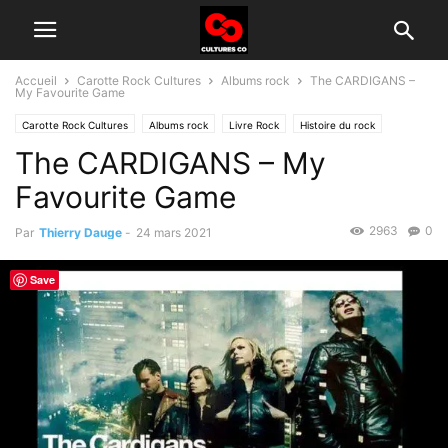
Accueil
Carotte Rock Cultures
Albums rock
The CARDIGANS –
My Favourite Game
Carotte Rock Cultures
Albums rock
Livre Rock
Histoire du rock
The CARDIGANS – My
Favourite Game
2963
0
Par
Thierry Dauge
-
24 mars 2021
Save