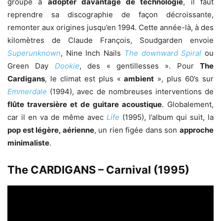
groupe à
adopter davantage de technologie
, il faut
reprendre sa discographie de façon décroissante,
remonter aux origines jusqu’en 1994. Cette année-là, à des
kilomètres de Claude François, Soudgarden envoie
Superunknown
, Nine Inch Nails
The downward Spiral
ou
Green Day
Dookie
, des « gentillesses ». Pour
The
Cardigans
, le climat est plus «
ambient
», plus 60’s sur
Emmerdale
(1994), avec de nombreuses interventions de
flûte traversière et de guitare acoustique
. Globalement,
car il en va de même avec
Life
(1995), l’album qui suit, la
pop est légère, aérienne
, un rien figée dans son
approche
minimaliste
.
The CARDIGANS – Carnival (1995)