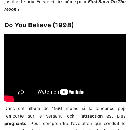
justifier le prix. En va-t-il de même pour
First Band On The
Moon
?
Do You Believe (1998)
Dans cet album de 1996, même si la tendance pop
l’emporte sur le versant rock, l’
attraction
est plus
prégnante
. Pour comprendre l’évolution qui conduit le