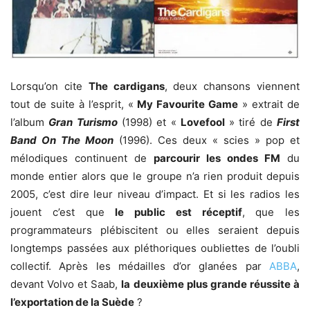
Lorsqu’on cite
The cardigans
, deux chansons viennent
tout de suite à l’esprit, «
My Favourite Game
» extrait de
l’album
Gran Turismo
(1998) et «
Lovefool
» tiré de
First
Band On The Moon
(1996). Ces deux « scies » pop et
mélodiques continuent de
parcourir les ondes FM
du
monde entier alors que le groupe n’a rien produit depuis
2005, c’est dire leur niveau d’impact. Et si les radios les
jouent c’est que
le public est réceptif
, que les
programmateurs plébiscitent ou elles seraient depuis
longtemps passées aux pléthoriques oubliettes de l’oubli
collectif. Après les médailles d’or glanées par
ABBA
,
devant Volvo et Saab,
la deuxième plus grande réussite à
l’exportation de la Suède
?