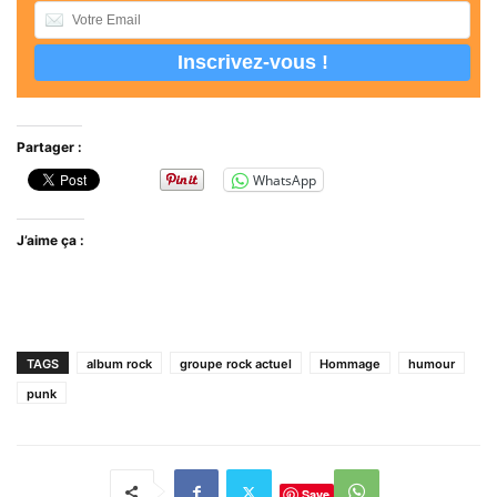
Partager :
WhatsApp
J’aime ça :
TAGS
album rock
groupe rock actuel
Hommage
humour
punk
Save