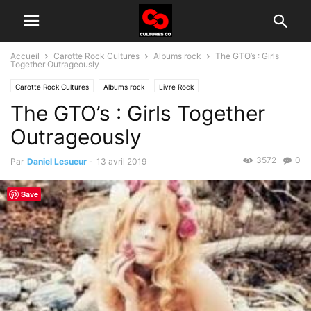
Accueil
Carotte Rock Cultures
Albums rock
The GTO’s : Girls
Together Outrageously
Carotte Rock Cultures
Albums rock
Livre Rock
The GTO’s : Girls Together
Outrageously
3572
0
Par
Daniel Lesueur
-
13 avril 2019
Save