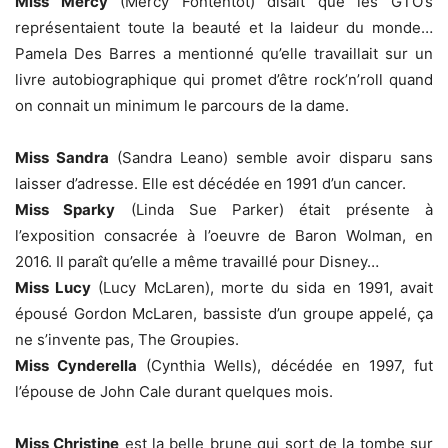
Miss Mercy
(Mercy Fontentot) disait que les GTO’s
représentaient toute la beauté et la laideur du monde…
Pamela Des Barres a mentionné qu’elle travaillait sur un
livre autobiographique qui promet d’être rock’n’roll quand
on connait un minimum le parcours de la dame.
Miss Sandra
(Sandra Leano) semble avoir disparu sans
laisser d’adresse. Elle est décédée en 1991 d’un cancer.
Miss Sparky
(Linda Sue Parker) était présente à
l’exposition consacrée à l’oeuvre de Baron Wolman, en
2016. Il paraît qu’elle a même travaillé pour Disney…
Miss Lucy
(Lucy McLaren), morte du sida en 1991, avait
épousé Gordon McLaren, bassiste d’un groupe appelé, ça
ne s’invente pas, The Groupies.
Miss Cynderella
(Cynthia Wells), décédée en 1997, fut
l’épouse de John Cale durant quelques mois.
Miss Christine
est la belle brune qui sort de la tombe sur