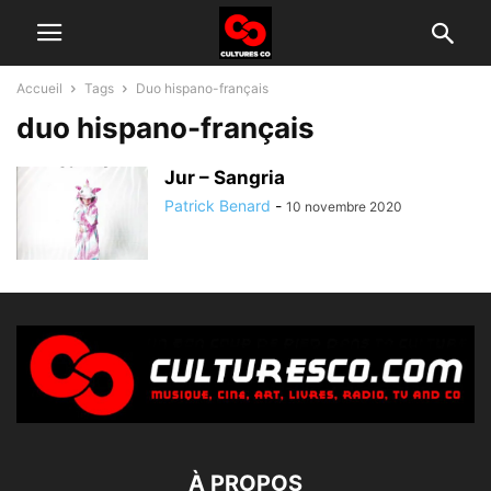
Accueil
Tags
Duo hispano-français
duo hispano-français
Jur – Sangria
Patrick Benard
-
10 novembre 2020
À PROPOS