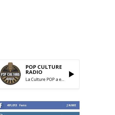
POP CULTURE
RADIO
La Culture POP a enfin trouvé sa RADIO !
491,013
Fans
J'AIME