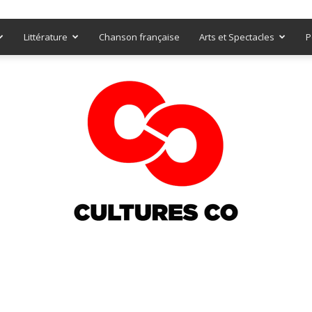
Littérature
Chanson française
Arts et Spectacles
P
Culturesco