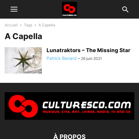
Accueil
Tags
A Capella
A Capella
Lunatraktors – The Missing Star
Patrick Benard
-
26 juin 2021
À PROPOS