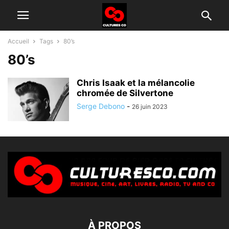
Accueil
Tags
80’s
80’s
Chris Isaak et la mélancolie
chromée de Silvertone
Serge Debono
-
26 juin 2023
À PROPOS