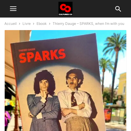
Accueil
Livre
Ebook
Thierry Dauge – SPARKS, when I’m with you