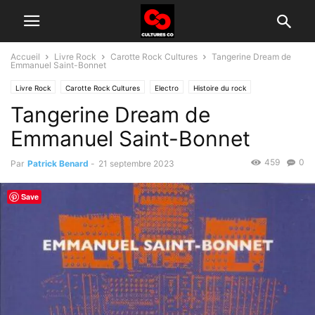
Accueil
Livre Rock
Carotte Rock Cultures
Tangerine Dream de
Emmanuel Saint-Bonnet
Livre Rock
Carotte Rock Cultures
Electro
Histoire du rock
Tangerine Dream de
Littérature
Emmanuel Saint-Bonnet
459
0
Par
Patrick Benard
-
21 septembre 2023
Save