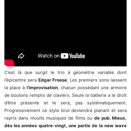
C’est là que surgit le trio à géométrie variable dont
l’épicentre sera
Edgar Froese
. Les premiers sons laissent
la place à
l’improvisation
, chacun possédant une armoire
de boutons remplis de claviers. Seule la batterie a le droit
d’être présente et le sera, pas systématiquement.
Progressivement ce style brut deviendra planant et sera
repris dans moults musiques de films ou
de pub. Mieux,
dès les années quatre-vingt, une partie de la new wave