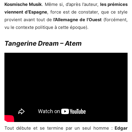
Kosmische Musik
. Même si, d’après l’auteur,
les prémices
viennent d’Espagne
, force est de constater, que ce style
provient avant tout de
l’Allemagne de l’Ouest
(forcément,
vu le contexte politique à cette époque).
Tangerine Dream – Atem
Tout débute et se termine par un seul homme :
Edgar