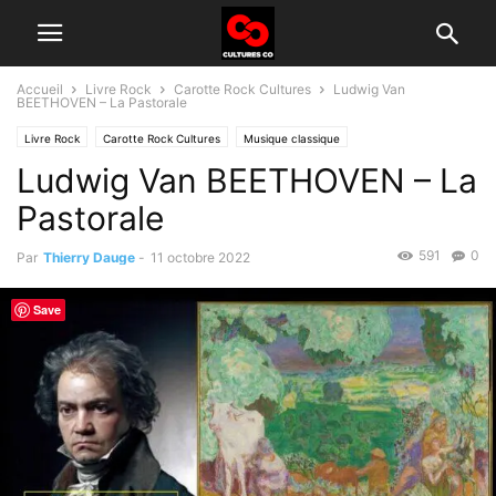
Accueil
Livre Rock
Carotte Rock Cultures
Ludwig Van
BEETHOVEN – La Pastorale
Livre Rock
Carotte Rock Cultures
Musique classique
Ludwig Van BEETHOVEN – La
Pastorale
591
0
Par
Thierry Dauge
-
11 octobre 2022
Save