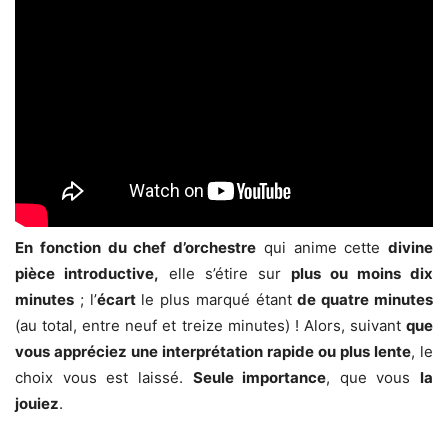
En fonction du chef d’orchestre
qui anime cette
divine
pièce introductive,
elle s’étire sur
plus ou moins dix
minutes
; l’
écart
le plus marqué étant
de quatre minutes
(au total, entre neuf et treize minutes) ! Alors, suivant
que
vous appréciez une interprétation rapide ou plus lente
, le
choix vous est laissé.
Seule importance
, que vous
la
jouiez
.