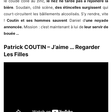
le coude colle au zinc,
le nez ne tarde pas à rejoindre la
bière
. Soudain, côté scène,
des étincelles surgissent
qui
court-circuitent les bâillements alcoolisés. S’y rendre, vite
!
Coutin et ses hommes
sauvent
Daniel d’
une noyade
annoncée.
Mission : c’est maintenant à lui de
leur servir de
bouée …
Patrick COUTIN – J’aime … Regarder
Les Filles