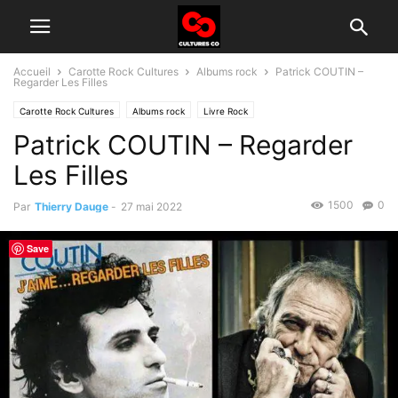
Accueil
Carotte Rock Cultures
Albums rock
Patrick COUTIN –
Regarder Les Filles
Carotte Rock Cultures
Albums rock
Livre Rock
Patrick COUTIN – Regarder
Groupes rock d'aujourd'hui
Les Filles
1500
0
Par
Thierry Dauge
-
27 mai 2022
Save