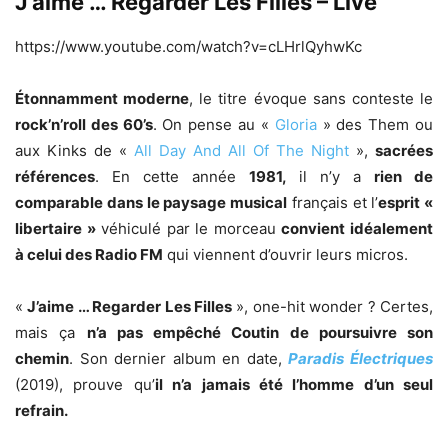
J’aime … Regarder Les Filles – Live
https://www.youtube.com/watch?v=cLHrlQyhwKc
Étonnamment moderne
, le titre évoque sans conteste le
rock’n’roll des 60’s
. On pense au «
Gloria
» des Them ou
aux Kinks de «
All Day And All Of The Night
»,
sacrées
références
. En cette année
1981,
il n’y a
rien de
comparable dans le paysage musical
français et l’
esprit «
libertaire »
véhiculé par le morceau
convient idéalement
à celui des Radio FM
qui viennent d’ouvrir leurs micros.
«
J’aime … Regarder Les Filles
», one-hit wonder ? Certes,
mais ça
n’a pas empêché Coutin de poursuivre son
chemin
. Son dernier album en date,
Paradis Électriques
(2019), prouve qu’
il n’a jamais été l’homme d’un seul
refrain.