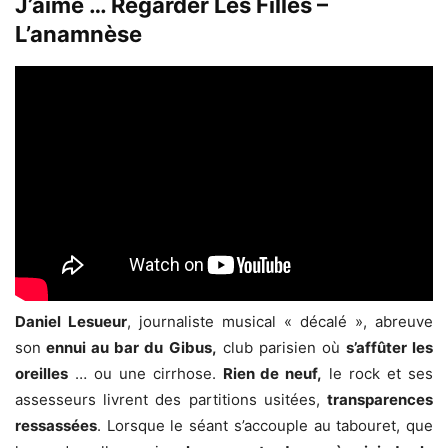
J’aime … Regarder Les Filles –
L’anamnèse
Daniel Lesueur
, journaliste musical « décalé », abreuve
son
ennui au bar du Gibus,
club parisien où
s’affûter les
oreilles
… ou une cirrhose.
Rien de neuf,
le rock et ses
assesseurs livrent des partitions usitées,
transparences
ressassées
. Lorsque le séant s’accouple au tabouret, que