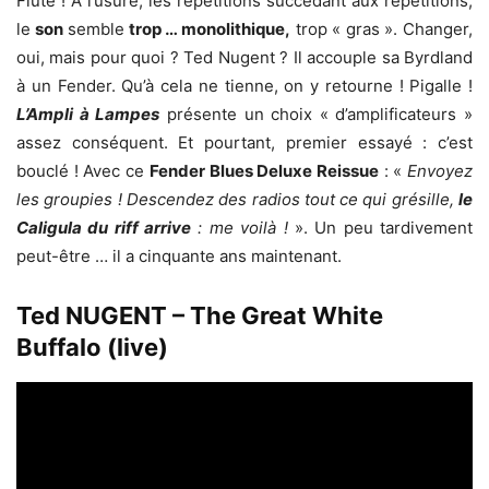
Flûte ! A l’usure, les répétitions succédant aux répétitions,
le
son
semble
trop … monolithique,
trop « gras ». Changer,
oui, mais pour quoi ? Ted Nugent ? Il accouple sa Byrdland
à un Fender. Qu’à cela ne tienne, on y retourne ! Pigalle !
L’Ampli à Lampes
présente un choix « d’amplificateurs »
assez conséquent. Et pourtant, premier essayé : c’est
bouclé ! Avec ce
Fender Blues Deluxe Reissue
: «
Envoyez
les groupies ! Descendez des radios tout ce qui grésille,
le
Caligula du riff arrive
: me voilà !
». Un peu tardivement
peut-être … il a cinquante ans maintenant.
Ted NUGENT – The Great White
Buffalo (live)