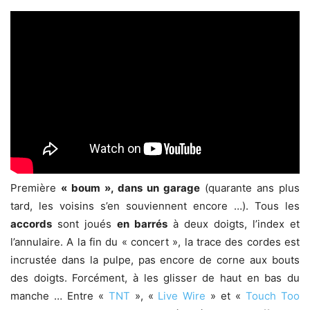
Première
« boum », dans un garage
(quarante ans plus
tard, les voisins s’en souviennent encore …). Tous les
accords
sont joués
en barrés
à deux doigts, l’index et
l’annulaire. A la fin du « concert », la trace des cordes est
incrustée dans la pulpe, pas encore de corne aux bouts
des doigts. Forcément, à les glisser de haut en bas du
manche … Entre «
TNT
», «
Live Wire
» et «
Touch Too