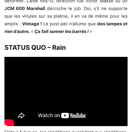
déformer. Cette fois-ci, direction rue Victor Massé où un
JCM 600 Marshall
décroche le job. Oui, s’il ne supporte
que les vinyles sur sa platine, il en va de même pour les
amplis :
Vintage !
Le post ado n’allume que
des lampes et
rien d’autre.
«
Ça fait sonner les barrés !
»
STATUS QUO – Rain