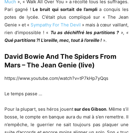
Much
», « Walk All Over You » a récolté tous les suffrages.
Pari gagné !
Le bruit qui sortait de l’ampli
a conquis les
potes de lycée. C’était plus compliqué sur « The Jean
Genie » et «
Sympathy For The Devil
» mais à cœur vaillant,
rien d’impossible ! «
Tu as déchiffré les partitions ?
», «
Qué partitions ?! L’oreille, mec, tout à l’oreille !
».
David Bowie And The Spiders From
Mars – The Jean Genie (live)
https://www.youtube.com/watch?v=tP7kHp7yQqs
Le temps passe …
Pour la plupart, ses héros jouent
sur des Gibson
. Même s’il
bosse, le compte en banque aura du mal à s’en remettre. Il
n’empêche, le guerrier ne sait toujours pas plaquer une
suite d’accords et encore moins aligner un solo. Son « truc