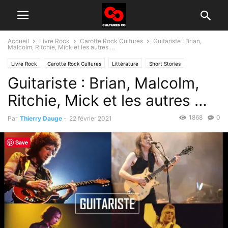
Accueil
Livre Rock
Carotte Rock Cultures
Guitariste : Brian,
Malcolm, Ritchie, Mick et les autres …
Livre Rock
Carotte Rock Cultures
Littérature
Short Stories
Guitariste : Brian, Malcolm,
Ritchie, Mick et les autres …
1868
0
Par
Thierry Dauge
-
22 février 2021
Save