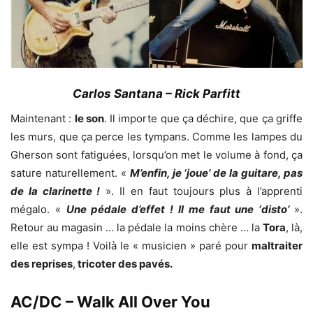
Carlos Santana – Rick Parfitt
Maintenant :
le son
. Il importe que ça déchire, que ça griffe
les murs, que ça perce les tympans. Comme les lampes du
Gherson sont fatiguées, lorsqu’on met le volume à fond, ça
sature naturellement. «
M’enfin, je ‘joue’ de la guitare, pas
de la clarinette !
». Il en faut toujours plus à l’apprenti
mégalo. «
Une pédale d’effet ! Il me faut une ‘disto’
».
Retour au magasin … la pédale la moins chère … la
Tora
, là,
elle est sympa ! Voilà le « musicien » paré pour
maltraiter
des reprises
,
tricoter des pavés.
AC/DC – Walk All Over You