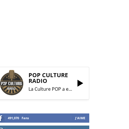
POP CULTURE
RADIO
La Culture POP a enfin trouvé sa RADIO !
491,070
Fans
J'AIME