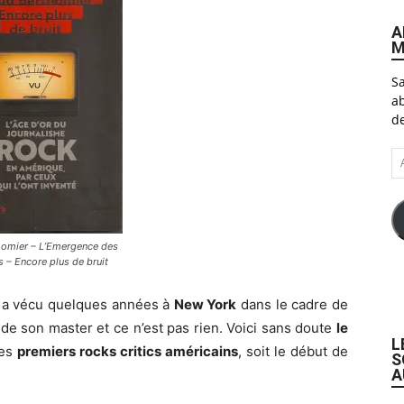
A
M
Sa
ab
de
A
e-
ma
omier – L’Emergence des
s – Encore plus de bruit
 a vécu quelques années à
New York
dans le cadre de
e de son master et ce n’est pas rien. Voici sans doute
le
L
des
premiers rocks critics américains
, soit le début de
S
A