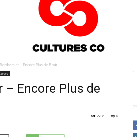
erthomier – Encore Plus de Bruit
rature
Culturesco
 – Encore Plus de
2708
0