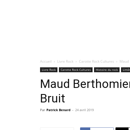
Accueil
Livre Rock
Carotte Rock Cultures
Maud B
Livre Rock
Carotte Rock Cultures
Histoire du rock
Litté
Maud Berthomier
Bruit
Par
Patrick Benard
-
24 avril 2019