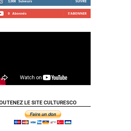
3,008
Suiveurs
SUIVRE
0
Abonnés
S'ABONNER
OUTENEZ LE SITE CULTURESCO