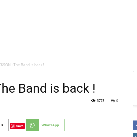
CKSON : The Band is back !
he Band is back !
3775
0
X
WhatsApp
Save