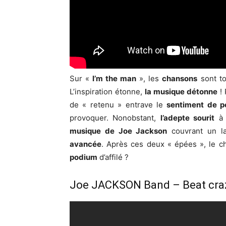
Sur «
I’m the man
», les
chansons
sont to
L’inspiration étonne,
la musique détonne
! 
de « retenu » entrave le
sentiment de p
provoquer. Nonobstant,
l’adepte sourit
à 
musique de Joe Jackson
couvrant un la
avancée
. Après ces deux « épées », le c
podium
d’affilé ?
Joe JACKSON Band – Beat cra