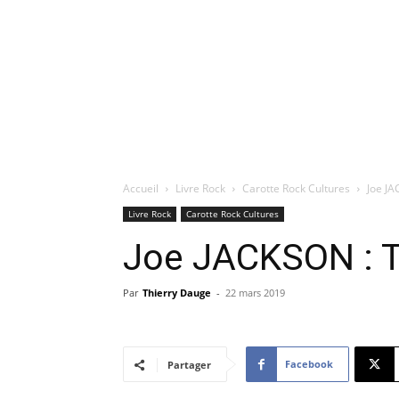
Accueil
Livre Rock
Carotte Rock Cultures
Joe JA
Livre Rock
Carotte Rock Cultures
Joe JACKSON : T
Par
Thierry Dauge
-
22 mars 2019
Facebook
Partager