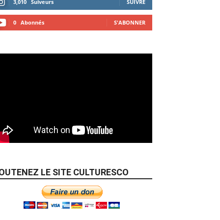
3,010
Suiveurs
SUIVRE
0
Abonnés
S'ABONNER
OUTENEZ LE SITE CULTURESCO