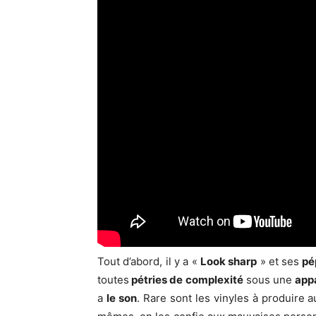
Tout d’abord, il y a «
Look sharp
» et ses
pé
toutes
pétries de
complexité
sous une
app
a
le son
. Rare sont les vinyles à produire 