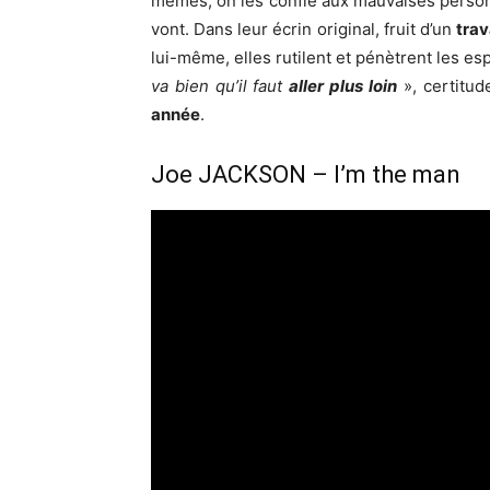
mêmes, on les confie aux mauvaises personnes
vont. Dans leur écrin original, fruit d’un
trav
lui-même, elles rutilent et pénètrent les esp
va bien qu’il faut
aller plus loin
», certitude
année
.
Joe JACKSON – I’m the man