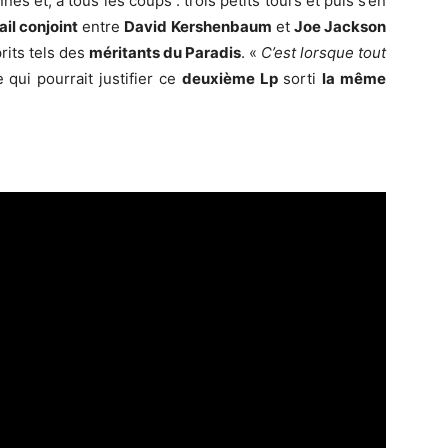
 et, à tous les coups : trois petits tours et puis s’en
ail conjoint
entre
David Kershenbaum
et
Joe Jackson
rits tels des
méritants du Paradis
. «
C’est lorsque tout
 qui pourrait justifier ce
deuxième Lp
sorti
la même