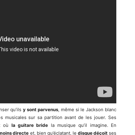
enser qu’ils
y sont parvenus
, même si le Jackson blanc
 musicales sur sa partition avant de les jouer. Ses
t où
la guitare bride
la musique qu’il imagine. En
moins directe
et, bien qu’éclatant, le
disque déçoit
ses