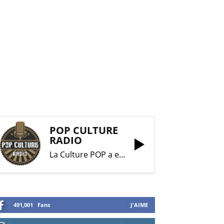
POP CULTURE
RADIO
La Culture POP a enfin trouvé sa RADIO !
491,001
Fans
J'AIME