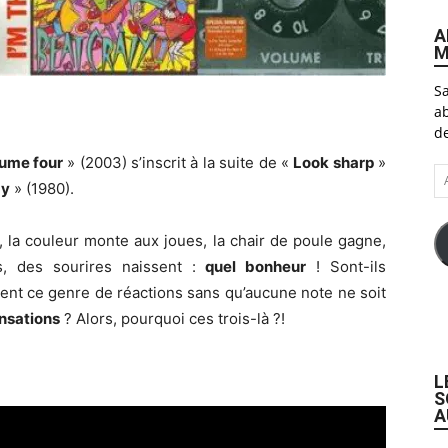
A
M
Sa
ab
de
ume four
» (2003) s’inscrit à la suite de «
Look sharp
»
A
zy
» (1980).
e-
ma
, la couleur monte aux joues, la chair de poule gagne,
, des sourires naissent :
quel bonheur
! Sont-ils
nt ce genre de réactions sans qu’aucune note ne soit
ensations
? Alors, pourquoi ces trois-là ?!
L
S
A