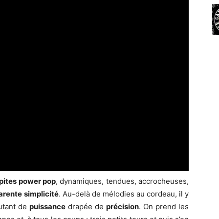
pites power pop
, dynamiques, tendues, accrocheuses,
arente simplicité
. Au-delà de mélodies au cordeau, il y
autant de
puissance
drapée de
précision
. On prend les