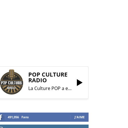
POP CULTURE
RADIO
La Culture POP a enfin trouvé sa RADIO !
491,056
Fans
J'AIME