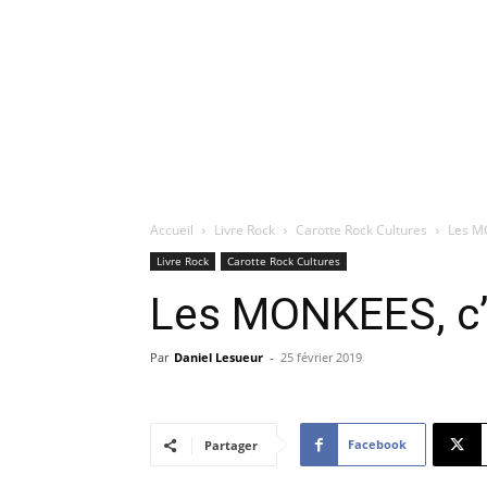
Accueil
Livre Rock
Carotte Rock Cultures
Les MO
Livre Rock
Carotte Rock Cultures
Les MONKEES, c’e
Par
Daniel Lesueur
-
25 février 2019
Facebook
Partager