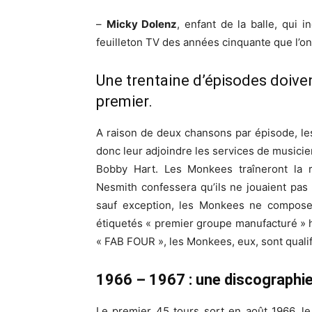
–
Micky Dolenz
, enfant de la balle, qui 
feuilleton TV des années cinquante que l’on 
Une trentaine d’épisodes doiven
premier.
A raison de deux chansons par épisode, les
donc leur adjoindre les services de music
Bobby Hart. Les Monkees traîneront la 
Nesmith confessera qu’ils ne jouaient pas 
sauf exception, les Monkees ne composent
étiquetés « premier groupe manufacturé » 
« FAB FOUR », les Monkees, eux, sont quali
1966 – 1967 : une discographie
Le premier 45 tours sort en août 1966, l