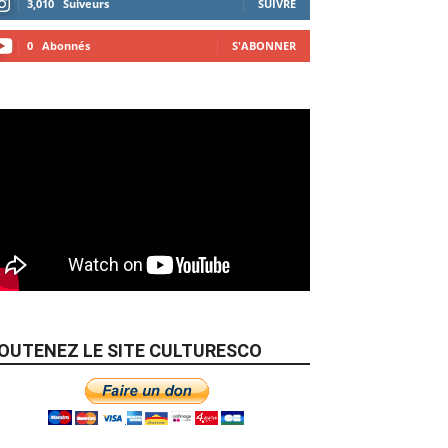
3,010
Suiveurs
SUIVRE
0
Abonnés
S'ABONNER
OUTENEZ LE SITE CULTURESCO