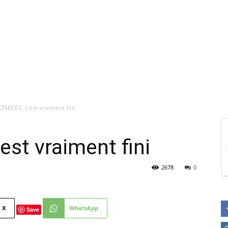
NKEES, c’est vraiment fini
st vraiment fini
2678
0
X
WhatsApp
Save