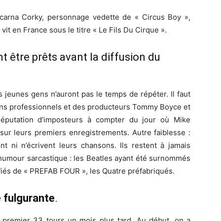
incarna Corky, personnage vedette de « Circus Boy »,
vit en France sous le titre « Le Fils Du Cirque ».
t être prêts avant la diffusion du
 jeunes gens n’auront pas le temps de répéter. Il faut
iens professionnels et des producteurs Tommy Boyce et
réputation d’imposteurs à compter du jour où Mike
sur leurs premiers enregistrements. Autre faiblesse :
 ni n’écrivent leurs chansons. Ils restent à jamais
humour sarcastique : les Beatles ayant été surnommés
fiés de « PREFAB FOUR », les Quatre préfabriqués.
 fulgurante
.
e premier 33 tours un mois plus tard. Au début, on a