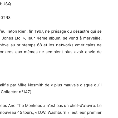
ivbUSQ
C0TR8
 feuilleton Rien, fin 1967, ne présage du désastre qui se
d Jones Ltd. », leur 4ème album, se vend à merveille.
achève au printemps 68 et les networks américains ne
Monkees eux-mêmes ne semblent plus avoir envie de
ualifié par Mike Nesmith de « plus mauvais disque qu’il
 Collector n°147).
Bees And The Monkees » n’est pas un chef-d’œuvre. Le
le nouveau 45 tours, « D.W. Washburn », est leur premier