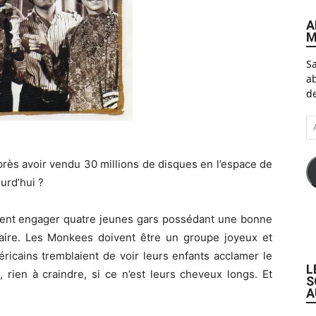
A
M
Sa
ab
de
A
e-
ma
rès avoir vendu 30 millions de disques en l’espace de
urd’hui ?
itent engager quatre jeunes gars possédant une bonne
ire. Les Monkees doivent être un groupe joyeux et
éricains tremblaient de voir leurs enfants acclamer le
L
 rien à craindre, si ce n’est leurs cheveux longs. Et
S
A