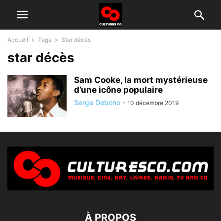
Accueil
Tags
Star décès
star décès
Sam Cooke, la mort mystérieuse
d’une icône populaire
Serge Debono
-
10 décembre 2019
À PROPOS