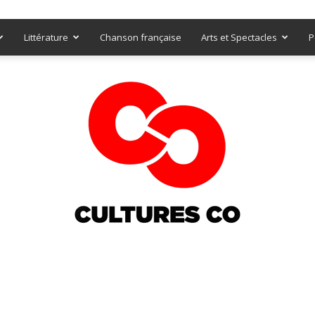
Littérature
Chanson française
Arts et Spectacles
P
Culturesco