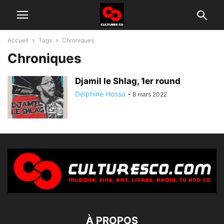
Accueil
Tags
Chroniques
Chroniques
Djamil le Shlag, 1er round
Delphine Hossa
-
8 mars 2022
À PROPOS