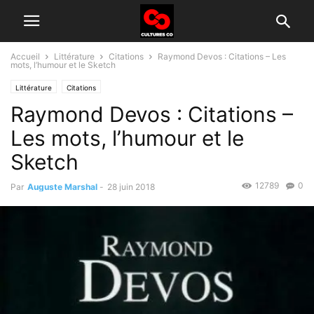
Accueil
Littérature
Citations
Raymond Devos : Citations – Les
mots, l’humour et le Sketch
Littérature
Citations
Raymond Devos : Citations –
Les mots, l’humour et le
Sketch
12789
0
Par
Auguste Marshal
-
28 juin 2018