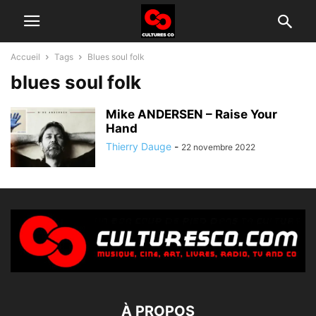
Accueil
Tags
Blues soul folk
blues soul folk
Mike ANDERSEN – Raise Your
Hand
Thierry Dauge
-
22 novembre 2022
À PROPOS