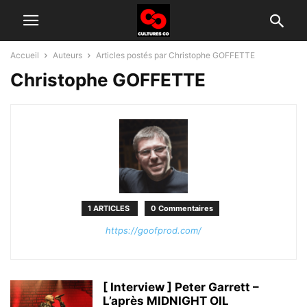
Accueil
Auteurs
Articles postés par Christophe GOFFETTE
Christophe GOFFETTE
1 ARTICLES
0 Commentaires
https://goofprod.com/
[ Interview ] Peter Garrett –
L’après MIDNIGHT OIL