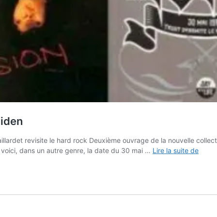
aiden
illardet revisite le hard rock Deuxième ouvrage de la nouvelle colle
De
, voici, dans un autre genre, la date du 30 mai …
Lire la suite de
Rock
et
de
Metal
–
De