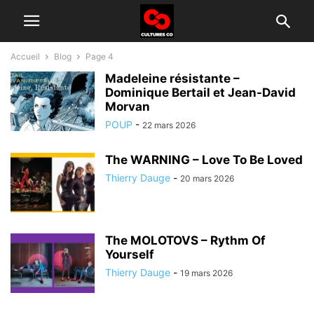
Accueil
Blog
Page 4
Madeleine résistante –
Dominique Bertail et Jean-David
Morvan
POUP
-
22 mars 2026
The WARNING – Love To Be Loved
Thierry Dauge
-
20 mars 2026
The MOLOTOVS – Rythm Of
Yourself
Thierry Dauge
-
19 mars 2026