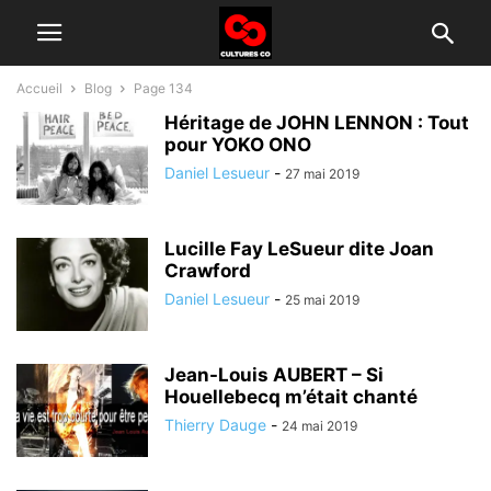
Accueil
Blog
Page 134
Héritage de JOHN LENNON : Tout
pour YOKO ONO
Daniel Lesueur
-
27 mai 2019
Lucille Fay LeSueur dite Joan
Crawford
Daniel Lesueur
-
25 mai 2019
Jean-Louis AUBERT – Si
Houellebecq m’était chanté
Thierry Dauge
-
24 mai 2019