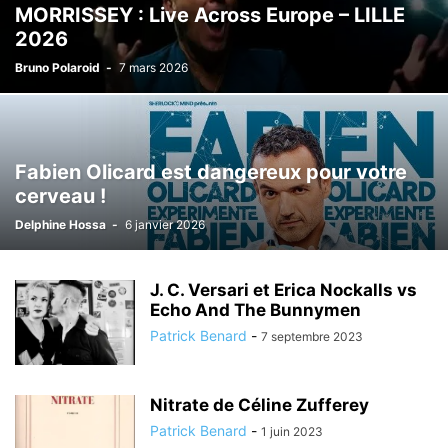
MORRISSEY : Live Across Europe – LILLE
2026
Bruno Polaroid
-
7 mars 2026
Fabien Olicard est dangereux pour votre
cerveau !
Delphine Hossa
-
6 janvier 2026
J. C. Versari et Erica Nockalls vs
Echo And The Bunnymen
Patrick Benard
-
7 septembre 2023
Nitrate de Céline Zufferey
Patrick Benard
-
1 juin 2023