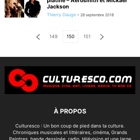
platine – Aerosmith et Mickael
Jackson
Thierry Dauge
-
28 septembre 2018
149
150
151
À PROPOS
Culturesco : Un bon coup de pied dans ta culture.
Chroniques musicales et littéraires, cinéma, Grands
Peintres, bande dessinée, radio, télévision et une large