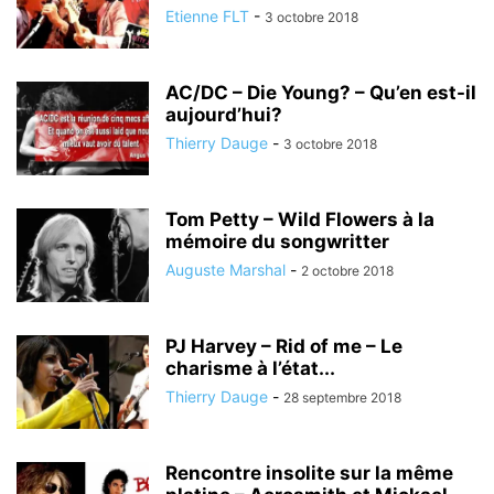
Etienne FLT
-
3 octobre 2018
AC/DC – Die Young? – Qu’en est-il
aujourd’hui?
Thierry Dauge
-
3 octobre 2018
Tom Petty – Wild Flowers à la
mémoire du songwritter
Auguste Marshal
-
2 octobre 2018
PJ Harvey – Rid of me – Le
charisme à l’état...
Thierry Dauge
-
28 septembre 2018
Rencontre insolite sur la même