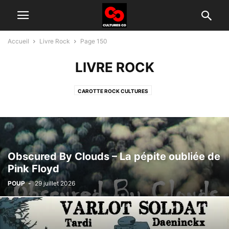
Accueil
Livre Rock
Page 150
LIVRE ROCK
CAROTTE ROCK CULTURES
Obscured By Clouds – La pépite oubliée de
Pink Floyd
POUP
-
29 juillet 2026