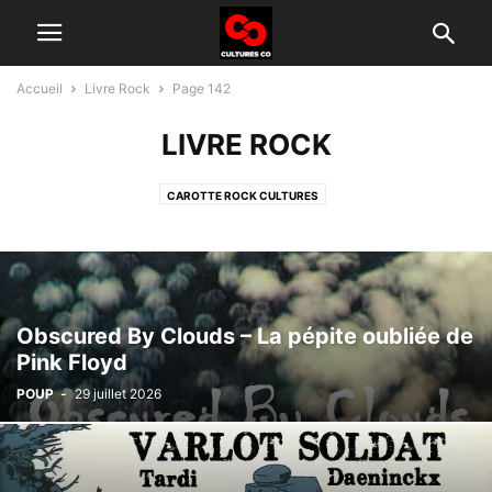
Accueil
Livre Rock
Page 142
LIVRE ROCK
CAROTTE ROCK CULTURES
Obscured By Clouds – La pépite oubliée de
Pink Floyd
POUP
-
29 juillet 2026