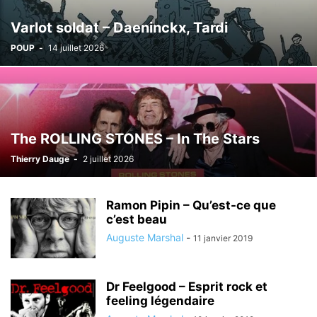
Varlot soldat – Daeninckx, Tardi
POUP
-
14 juillet 2026
The ROLLING STONES – In The Stars
Thierry Dauge
-
2 juillet 2026
Ramon Pipin – Qu’est-ce que
c’est beau
Auguste Marshal
-
11 janvier 2019
Dr Feelgood – Esprit rock et
feeling légendaire