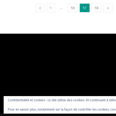
...
1
56
57
58
Confidentialité et cookies : ce site utilise des cookies. En continuant à utili
Pour en savoir plus, notamment sur la façon de contrôler les cookies, con