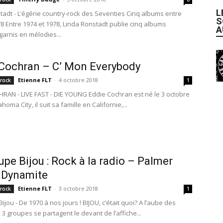
L
tadt - L’égérie country-rock des Seventies Cinq albums entre
S
78 Entre 1974 et 1978, Linda Ronstadt publie cinq albums
A
garnis en mélodies...
Cochran – C’ Mon Everybody
Etienne FLT
-
4 octobre 2018
 rock
1
RAN - LIVE FAST - DIE YOUNG Eddie Cochran est né le 3 octobre
homa City, il suit sa famille en Californie,...
upe Bijou : Rock à la radio – Palmer
 Dynamite
Etienne FLT
-
3 octobre 2018
 rock
1
ijou - De 1970 à nos jours ! BIJOU, c’était quoi? A l’aube des
3 groupes se partagent le devant de l’affiche...