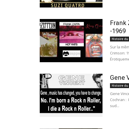
Frank 
-1969
Histoire du
Sur la mêm
Crimson: 1
Érotiqueme
Gene V
Histoire du
Gene Vince
Cochran : 
sud...