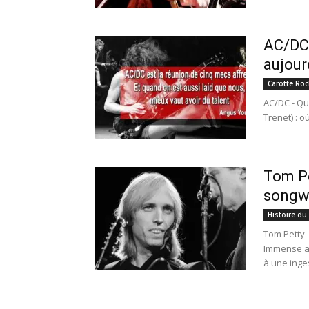
AC/DC 
aujour
Carotte Roc
AC/DC - Qu'
Trenet) : o
Tom Pe
songwr
Histoire du
Tom Petty 
Immense ar
à une inges