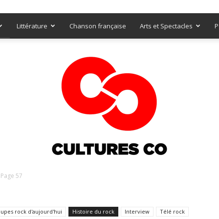
Littérature
Chanson française
Arts et Spectacles
P
Page 57
Culturesco
upes rock d'aujourd'hui
Histoire du rock
Interview
Télé rock