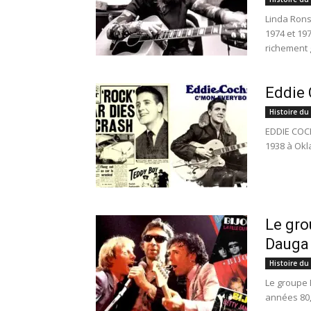
Linda Rons
1974 et 19
richement 
Eddie 
Histoire du
EDDIE COCH
1938 à Okla
Le gro
Dauga
Histoire du
Le groupe B
années 80, 