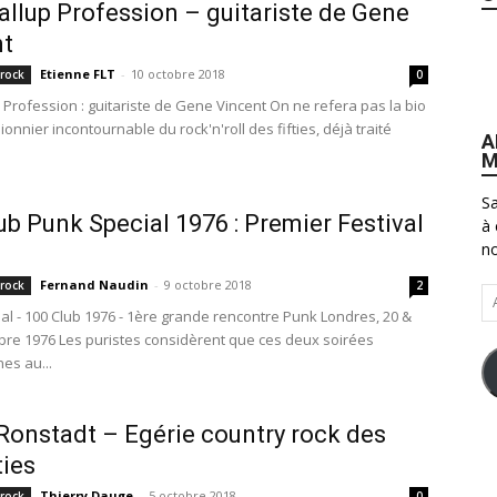
Gallup Profession – guitariste de Gene
nt
Etienne FLT
-
10 octobre 2018
 rock
0
p Profession : guitariste de Gene Vincent On ne refera pas la bio
onnier incontournable du rock'n'roll des fifties, déjà traité
A
M
Sa
ub Punk Special 1976 : Premier Festival
à 
no
?
Fernand Naudin
-
9 octobre 2018
 rock
2
Ad
al - 100 Club 1976 - 1ère grande rencontre Punk Londres, 20 &
e-
re 1976 Les puristes considèrent que ces deux soirées
ma
es au...
Ronstadt – Egérie country rock des
ies
Thierry Dauge
-
5 octobre 2018
 rock
0