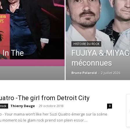
HISTOIRE DU ROCK
In The
FUJIYA & MIYAGI 
méconnues
Bruno Polaroid
-
2 juillet 2026
uatro -The girl from Detroit City
Thierry Dauge
-
29 octobre 2018
 rock
0
o - Your mama won’t like her Suzi Quatro émerge sur la scène
u moment où le glam rock prend son plein essor....