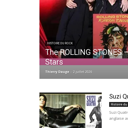
HISTOIRE DU ROCK
The ROLLING STONES – 
Stars
Thierry Dauge
-
2 juillet 2026
Suzi Q
Histoire du
Suzi Quatr
anglaise a