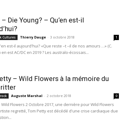
– Die Young? – Qu’en est-il
d’hui?
Thierry Dauge
-
3 octobre 2018
k Cultures
1
en est-il aujourd'hui? «Que reste –t –il de nos amours …» (C.
ù en est AC/DC en 2019 ? Les australo-écossais...
tty – Wild Flowers à la mémoire du
itter
Auguste Marshal
-
2 octobre 2018
 rock
0
- Wild Flowers 2 Octobre 2017, une dernière pour Wild Flowers
tiste regretté, Tom Petty est décédé d'une crise cardiaque due
tion...