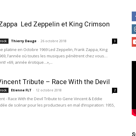
Zappa Led Zeppelin et King Crimson
Thierry Dauge
-
26 octobre 2018
 rock
3
e platine en Octobre 1969 Led Zeppelin, Frank Zappa, King
969, l’année où toutes les musiques pénètrent chez vous…
nt! «69, année érotique…»,...
incent Tribute – Race With the Devil
Etienne FLT
-
12 octobre 2018
 rock
2
nt - Race With the Devil Tribute to Gene Vincent & Eddie
Idée de scénar pour les producteurs en mal d’inspiration: 1955,
S