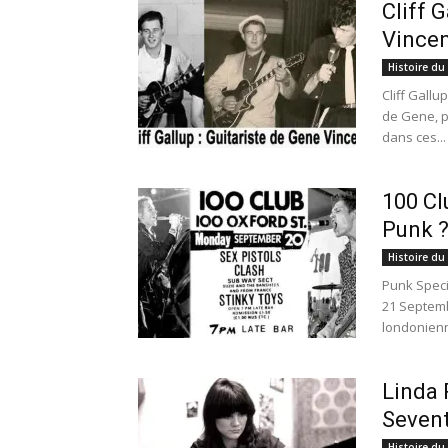
Cliff 
Vince
Histoire du
Cliff Gallu
de Gene, pi
dans ces...
100 Cl
Punk 
Histoire du
Punk Speci
21 Septemb
londonienn
Linda 
Sevent
Histoire du