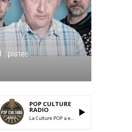
: pistes
POP CULTURE
RADIO
La Culture POP a enfin trouvé sa RADIO !