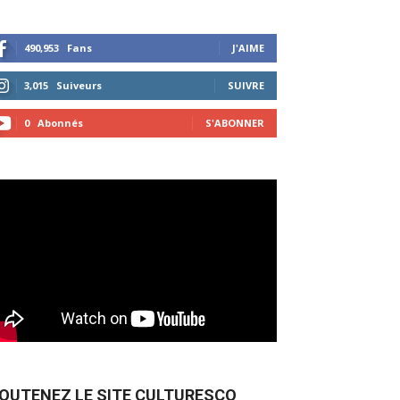
490,953
Fans
J'AIME
3,015
Suiveurs
SUIVRE
0
Abonnés
S'ABONNER
OUTENEZ LE SITE CULTURESCO