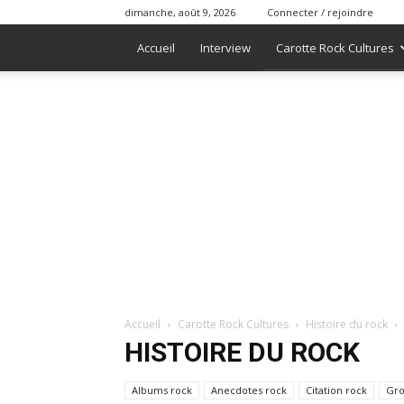
dimanche, août 9, 2026
Connecter / rejoindre
Accueil
Interview
Carotte Rock Cultures
Accueil
Carotte Rock Cultures
Histoire du rock
HISTOIRE DU ROCK
Albums rock
Anecdotes rock
Citation rock
Gro