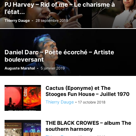
PJ Harvey – Rid of me – Le charisme à
l’état...
Thierry Dauge
-
28 septembre 2018
Daniel Darc – Poète écorché – Artiste
bouleversant
Auguste Marshal
-
5 janvier 2019
Cactus (Eponyme) et The
Stooges Fun House – Juillet 1970
Thierry Dauge
-
17 octobre 2018
THE BLACK CROWES – album The
southern harmony