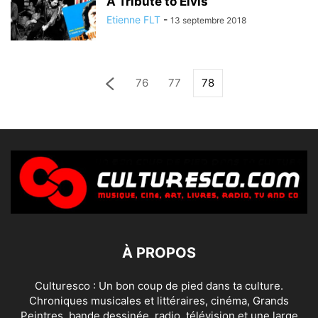
A Tribute to Elvis
Etienne FLT
-
13 septembre 2018
76
77
78
À PROPOS
Culturesco : Un bon coup de pied dans ta culture.
Chroniques musicales et littéraires, cinéma, Grands
Peintres, bande dessinée, radio, télévision et une large