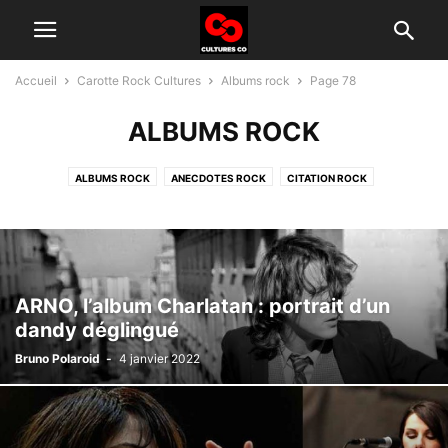
Accueil
Carotte Rock Cultures
Albums rock
Page 78
ALBUMS ROCK
ALBUMS ROCK
ANECDOTES ROCK
CITATION ROCK
GROUPES ROCK D'AUJOURD'HUI
HISTOIRE DU ROCK
INTERVIEW
TÉLÉ ROCK
ARNO, l’album Charlatan : portrait d’un
dandy déglingué
Bruno Polaroid
-
4 janvier 2022