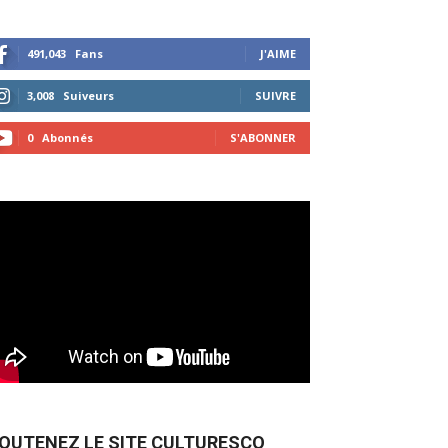
491,043
Fans
J'AIME
3,008
Suiveurs
SUIVRE
0
Abonnés
S'ABONNER
OUTENEZ LE SITE CULTURESCO