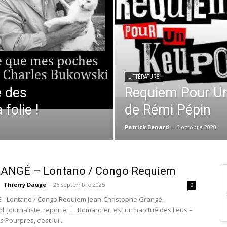
LITTÉRATURE
e des
Requiem Pour Un 
folie !
de Rémi Pépin
Patrick Benard
-
6 octobre 2020
RANGÉ – Lontano / Congo Requiem
Thierry Dauge
-
26 septembre 2025
0
 - Lontano / Congo Requiem Jean-Christophe Grangé,
d, journaliste, reporter … Romancier, est un habitué des lieus –
 Pourpres, c’est lui...