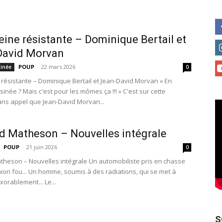
ine résistante – Dominique Bertail et
David Morvan
POUP
-
22 mars 2026
inée
0
résistante – Dominique Bertail et Jean-David Morvan « En
née ? Mais c'est pour les mômes ça !!! » C'est sur cette
ans appel que Jean-David Morvan...
d Matheson – Nouvelles intégrale
POUP
-
21 juin 2026
0
theson – Nouvelles intégrale Un automobiliste pris en chasse
ion fou... Un homme, soumis à des radiations, qui se met à
exorablement... Le...
S