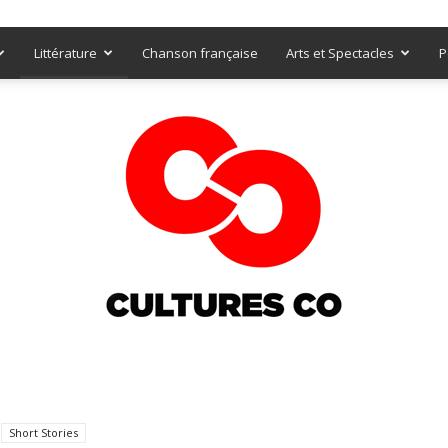
Littérature
Chanson française
Arts et Spectacles
P
Culturesco
Short Stories