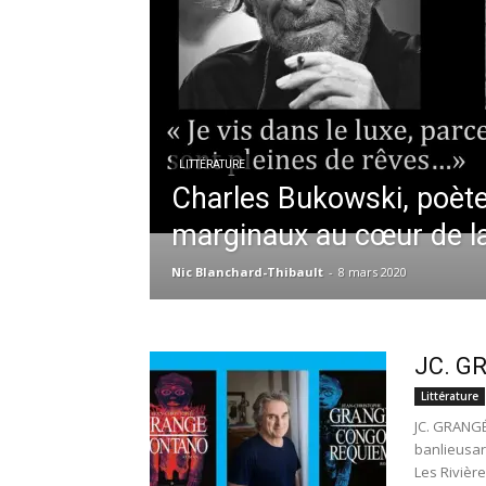
LITTÉRATURE
Charles Bukowski, poèt
marginaux au cœur de la 
Nic Blanchard-Thibault
-
8 mars 2020
JC. G
Littérature
JC. GRANGÉ
banlieusar
Les Rivières