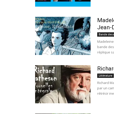
Madele
Jean-
Bande dess
Madeleine 
bande dessi
réplique s
Richar
Littérature
Richard Ma
par un cam
rétrécir in