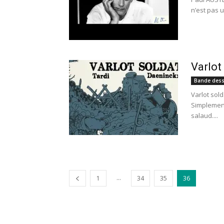
n’est pas u
Varlot
Bande dess
Varlot sold
Simplement 
salaud....
...
1
34
35
36