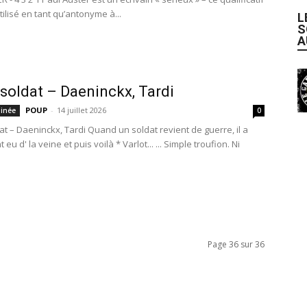
tilisé en tant qu’antonyme à...
L
S
A
 soldat – Daeninckx, Tardi
POUP
-
14 juillet 2026
inée
0
at – Daeninckx, Tardi Quand un soldat revient de guerre, il a
eu d' la veine et puis voilà * Varlot... ... Simple troufion. Ni
Page 36 sur 36