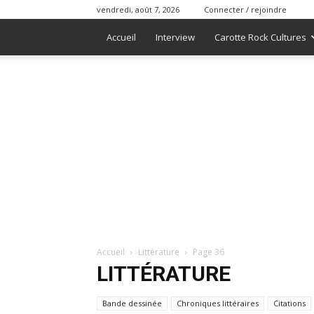
vendredi, août 7, 2026
Connecter / rejoindre
Accueil
Interview
Carotte Rock Cultures
Accueil
Littérature
Page 36
LITTÉRATURE
Bande dessinée
Chroniques littéraires
Citations