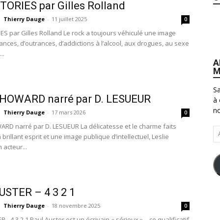
ORIES par Gilles Rolland
Thierry Dauge
-
11 juillet 2025
0
S par Gilles Rolland Le rock a toujours véhiculé une image
ances, d’outrances, d’addictions à l’alcool, aux drogues, au sexe
..
A
M
Sa
 HOWARD narré par D. LESUEUR
à 
no
Thierry Dauge
-
17 mars 2026
0
ARD narré par D. LESUEUR La délicatesse et le charme faits
Ad
rillant esprit et une image publique d’intellectuel, Leslie
e-
 acteur...
ma
USTER – 4 3 2 1
Thierry Dauge
-
18 novembre 2025
0
 - 4 3 2 1 Paul Auster est un écrivain « sérieux » – ce qualificatif