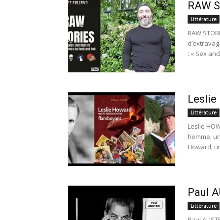
RAW ST
Littérature
RAW STORIE
d’extravag
: « Sex and.
Leslie
Littérature
Leslie HOW
homme, un b
Howard, un
Paul A
Littérature
Paul AUSTER