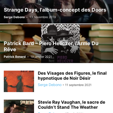
Strange Days, l’album-concept des Doors
Serge Debono
-
13 novembre 2019
Patrick Bard – Piero Heliczer, l’Arme Du
Rêve
Patrick Benard
-
19 janvier 2021
Des Visages des Figures, le final
hypnotique de Noir Désir
Serge Debono
-
11 septembre 2021
Stevie Ray Vaughan, le sacre de
Couldn’t Stand The Weather