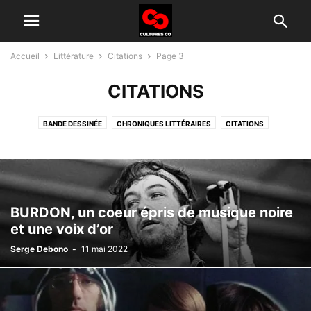
Accueil
Littérature
Citations
Page 3
CITATIONS
BANDE DESSINÉE
CHRONIQUES LITTÉRAIRES
CITATIONS
SHORT STORIES
BURDON, un coeur épris de musique noire
et une voix d’or
Serge Debono
-
11 mai 2022