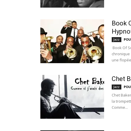
Book O
Hypno
POU
Jazz
Book Of So
chronique 
une flopée 
Chet B
POU
Jazz
Chet Baker
la trompet
Comme...