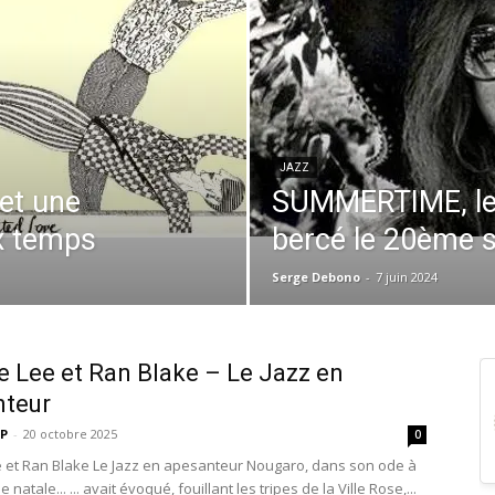
JAZZ
et une
SUMMERTIME, le t
x temps
bercé le 20ème s
Serge Debono
-
7 juin 2024
 Lee et Ran Blake – Le Jazz en
nteur
P
-
20 octobre 2025
0
 et Ran Blake Le Jazz en apesanteur Nougaro, dans son ode à
natale... ... avait évoqué, fouillant les tripes de la Ville Rose,...