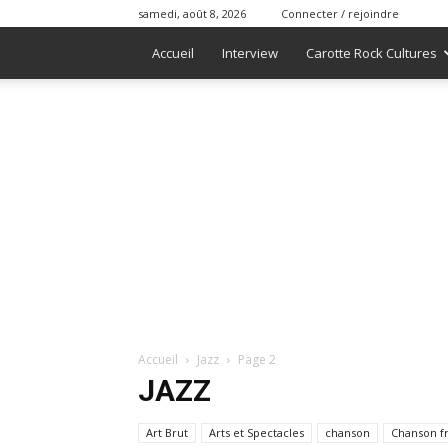
samedi, août 8, 2026
Connecter / rejoindre
Accueil
Interview
Carotte Rock Cultures
Accueil
Jazz
Page 2
JAZZ
Art Brut
Arts et Spectacles
chanson
Chanson f