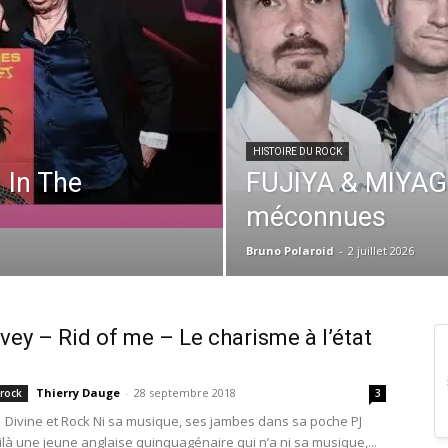
HISTOIRE DU ROCK
In The
FUJIYA & MIYAGI 
méconnues
Bruno Polaroid
-
2 juillet 2026
vey – Rid of me – Le charisme à l’état
Thierry Dauge
-
28 septembre 2018
 rock
3
| Divine et Rock Ni sa musique, ses jambes dans sa poche PJ
ilà une jeune anglaise quinquagénaire qui n’a ni sa musique,...