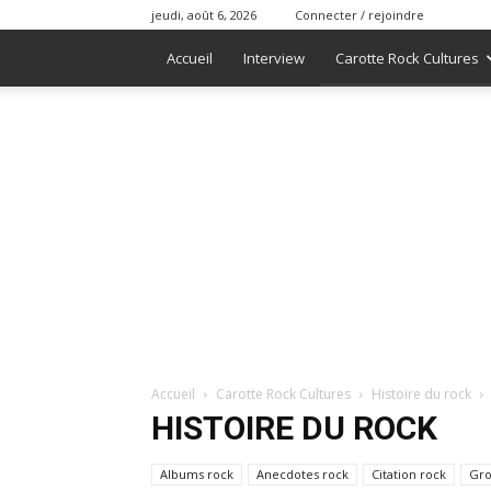
jeudi, août 6, 2026
Connecter / rejoindre
Accueil
Interview
Carotte Rock Cultures
Accueil
Carotte Rock Cultures
Histoire du rock
HISTOIRE DU ROCK
Albums rock
Anecdotes rock
Citation rock
Gro