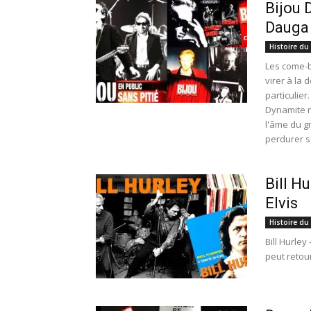
Bijou 
Dauga
Histoire du
Les come-b
virer à la 
particulier
Dynamite n
l'âme du g
perdurer s
Bill H
Elvis
Histoire du
Bill Hurle
peut retour