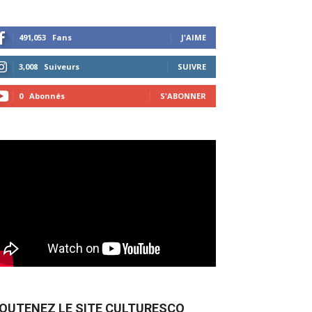
491,053
Fans
J'AIME
3,008
Suiveurs
SUIVRE
0
Abonnés
S'ABONNER
OUTENEZ LE SITE CULTURESCO