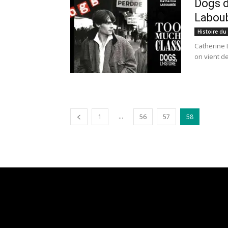
Dogs d
Laboub
Histoire du
Catherine 
on vient d
...
1
56
57
58