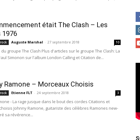
mmencement était The Clash – Les
 1976
Auguste Marshal
-
27 septembre 2018
 rock
10
é du groupe The Clash Plus d'articles sur le groupe The Clash: La
aul Simonon sur l'album London Calling et Citation de...
y Ramone – Morceaux Choisis
Etienne FLT
-
24 septembre 2018
 rock
3
one - La rage jusque dans le bout des cordes Citations et
hoisis Johnny Ramone, guitariste des célèbres Ramones new-
iré sa révérence...
S