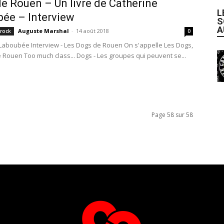
e Rouen – Un livre de Catherine
L
ée – Interview
S
A
Auguste Marshal
-
14 août 2018
 rock
0
Laboubée Interview - Les Dogs de Rouen On s'appelle Les Dogs,
e Rouen Too much class... Dogs - Les groupes qui peuvent se...
Page 58 sur 58