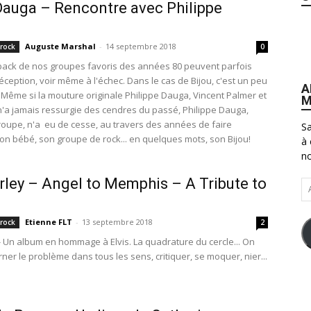
Dauga – Rencontre avec Philippe
Auguste Marshal
-
14 septembre 2018
 rock
0
ack de nos groupes favoris des années 80 peuvent parfois
déception, voir même à l'échec. Dans le cas de Bijou, c'est un peu
A
. Même si la mouture originale Philippe Dauga, Vincent Palmer et
M
'a jamais ressurgie des cendres du passé, Philippe Dauga,
roupe, n'a eu de cesse, au travers des années de faire
Sa
on bébé, son groupe de rock... en quelques mots, son Bijou!
à 
no
urley – Angel to Memphis – A Tribute to
Ad
e-
ma
Etienne FLT
-
13 septembre 2018
 rock
2
y - Un album en hommage à Elvis. La quadrature du cercle... On
ner le problème dans tous les sens, critiquer, se moquer, nier...