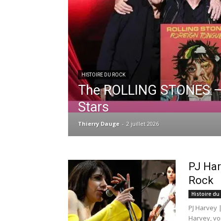
HISTOIRE DU ROCK
The ROLLING STONES – 
Stars
Thierry Dauge
-
2 juillet 2026
PJ Har
Rock
Histoire du
PJ Harvey 
Harvey, vo