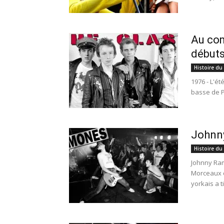
Au co
débuts
Histoire du
1976 - L'ét
basse de P
Johnn
Histoire du
Johnny Ram
Morceaux c
yorkais a t