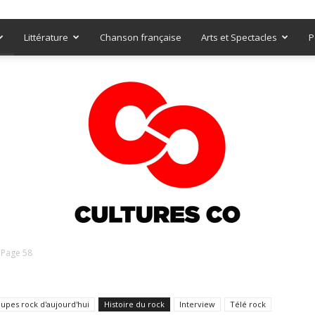
Littérature
Chanson française
Arts et Spectacles
P
Page 58
Culturesco
upes rock d'aujourd'hui
Histoire du rock
Interview
Télé rock