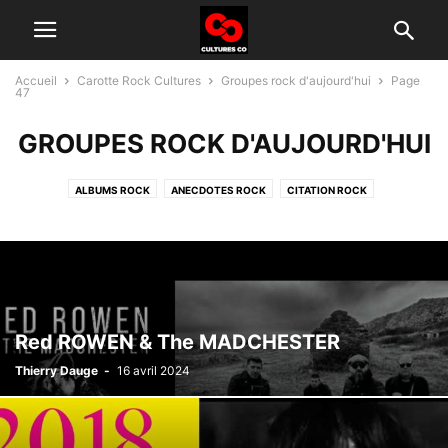
Accueil
Carotte Rock Cultures
Groupes rock d'aujourd'hui
Page
47
GROUPES ROCK D'AUJOURD'HUI
ALBUMS ROCK
ANECDOTES ROCK
CITATION ROCK
GROUPES ROCK D'AUJOURD'HUI
HISTOIRE DU ROCK
INTERVIEW
TÉLÉ ROCK
Red ROWEN & The MADCHESTER
Thierry Dauge
-
16 avril 2024