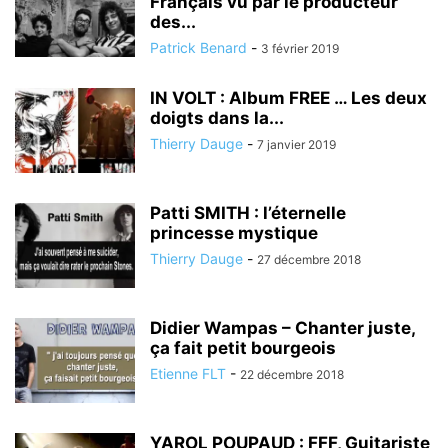
Français vu par le producteur
des...
Patrick Benard
-
3 février 2019
IN VOLT : Album FREE … Les deux
doigts dans la...
Thierry Dauge
-
7 janvier 2019
Patti SMITH : l’éternelle
princesse mystique
Thierry Dauge
-
27 décembre 2018
Didier Wampas – Chanter juste,
ça fait petit bourgeois
Etienne FLT
-
22 décembre 2018
YAROL POUPAUD : FFF, Guitariste