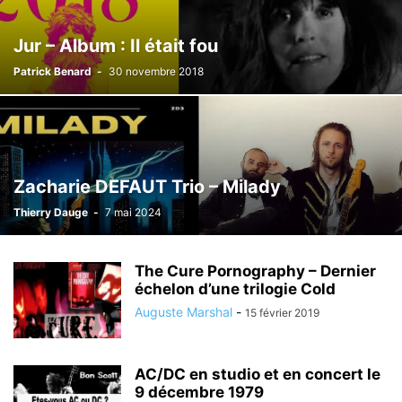
Jur – Album : Il était fou
Patrick Benard
-
30 novembre 2018
Zacharie DEFAUT Trio – Milady
Thierry Dauge
-
7 mai 2024
The Cure Pornography – Dernier
échelon d’une trilogie Cold
Auguste Marshal
-
15 février 2019
AC/DC en studio et en concert le
9 décembre 1979